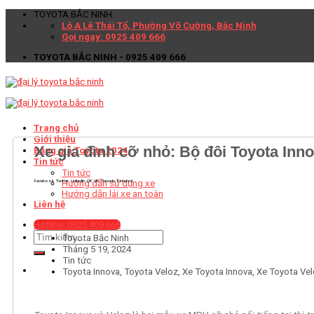
TOYOTA BẮC NINH
Lô A Lê Thái Tổ, Phường Võ Cường, Bắc Ninh
Gọi ngay: 0925 409 666
TOYOTA BẮC NINH - 0925 409 666
Trang chủ
Giới thiệu
Xe gia đình cỡ nhỏ: Bộ đôi Toyota Inno
Bảng giá Toyota 2024
Tin tức
Tin tức
Facebook
Twitter
LinkedIn
OK
VK
Threads
Pinterest
Hướng dẫn sử dụng xe
Hướng dẫn lái xe an toàn
Liên hệ
Hotline: 0925 409 666
Toyota Bắc Ninh
Tháng 5 19, 2024
Tin tức
Toyota Innova
,
Toyota Veloz
,
Xe Toyota Innova
,
Xe Toyota Ve