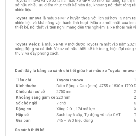
Toyota Innova và Veloz là hai mẫu xe MPV cỡ nhỏ nổi tiếng tại thị 
sở hữu nhiều ưu điểm như: thiết kế hiện đại, khoang nội thất rộng rã
nhiên liệu.
Toyota Innova
là mẫu xe MPV huyền thoại với lịch sử hơn 15 năm tạ
nhiên liệu và khả năng vận hành linh hoạt. Mẫu xe mới nhất của Inno
thiết kế, nội thất và tiện nghi, mang đến trải nghiệm lái xe thoải mái 
Toyota Veloz
là mẫu xe MPV mới được Toyota ra mắt vào năm 2021,
năng động và cá tính. Veloz sở hữu thiết kế trẻ trung, hiện đại cùng 
thú vị và đầy phong cách.
Dưới đây là bảng so sánh chi tiết giữa hai mẫu xe Toyota Innova
Tiêu chí
Toyota Innova
T
Kích thước
Dài x Rộng x Cao (mm): 4755 x 1830 x 1790
D
Chiều dài cơ sở
2750 mm
Khoảng sáng gầm xe
220 mm
Số chỗ ngồi
7 chỗ
6
Động cơ
Xăng 2.0L, 174 mã lực
X
Hộp số
Sách tay 6 cấp, Tự động vô cấp CVT
T
Giá bán
745 – 930 triệu đồng
6
So sánh thiết kế: