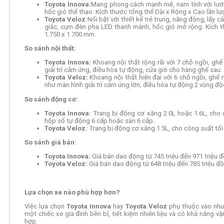
Toyota Innova:
Mang phong cách mạnh mẽ, nam tính với lưới
hốc gió thể thao. Kích thước tổng thể Dài x Rộng x Cao lần lượ
Toyota Veloz:
Nổi bật với thiết kế trẻ trung, năng động, lấy
giác, cụm đèn pha LED thanh mảnh, hốc gió mở rộng. Kích th
1.750 x 1.700 mm.
So sánh nội thất:
Toyota Innova:
Khoang nội thất rộng rãi với 7 chỗ ngồi, ghế
giải trí cảm ứng, điều hòa tự động, cửa gió cho hàng ghế sau.
Toyota Veloz:
Khoang nội thất hiện đại với 6 chỗ ngồi, ghế n
như màn hình giải trí cảm ứng lớn, điều hòa tự động 2 vùng độ
So sánh động cơ:
Toyota Innova:
Trang bị động cơ xăng 2.0L hoặc 1.6L, cho 
hộp số tự động 6 cấp hoặc sàn 6 cấp.
Toyota Veloz:
Trang bị động cơ xăng 1.5L, cho công suất tối
So sánh giá bán:
Toyota Innova:
Giá bán dao động từ 745 triệu đến 971 triệu 
Toyota Veloz:
Giá bán dao động từ 648 triệu đến 785 triệu đ
Lựa chọn xe nào phù hợp hơn?
Việc lựa chọn
Toyota Innova
hay
Toyota Veloz
phụ thuộc vào nhu
một chiếc xe gia đình bền bỉ, tiết kiệm nhiên liệu và có khả năng vậ
hợp.