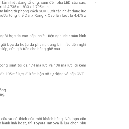
 tản nhiệt dạng tổ ong, cụm đèn pha LED sắc sảo,
t là 4.735 x 1.830 x 1.795 mm.
 cảm hứng từ phong cách SUV. Lưới tản nhiệt dạng lục
ước tổng thể Dài x Rộng x Cao lần lượt là 4.475 x
 ngồi bọc da cao cấp, nhiều tiện nghi như màn hình
gồi bọc da hoặc da pha nỉ, trang bị nhiều tiện nghi
c lập, cửa gió trần cho hàng ghế sau.
công suất tối đa 174 mã lực và 138 mã lực, đi kèm
 đa 105 mã lực, đi kèm hộp số tự động vô cấp CVT.
đồng.
ồng.
 cầu và sở thích của mỗi khách hàng. Nếu bạn cần
n hành linh hoạt, thì
Toyota Innova
là lựa chọn phù