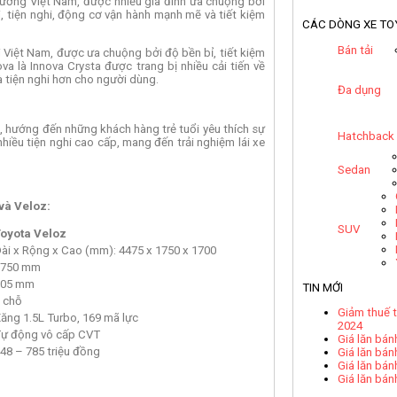
trường Việt Nam, được nhiều gia đình ưa chuộng bởi
i, tiện nghi, động cơ vận hành mạnh mẽ và tiết kiệm
CÁC DÒNG XE TO
Bán tải
i Việt Nam, được ưa chuộng bởi độ bền bỉ, tiết kiệm
va là Innova Crysta được trang bị nhiều cải tiến về
và tiện nghi hơn cho người dùng.
Đa dụng
 hướng đến những khách hàng trẻ tuổi yêu thích sự
Hatchback
nhiều tiện nghi cao cấp, mang đến trải nghiệm lái xe
Sedan
 và Veloz:
SUV
oyota Veloz
ài x Rộng x Cao (mm): 4475 x 1750 x 1700
2750 mm
205 mm
TIN MỚI
 chỗ
Giảm thuế t
ăng 1.5L Turbo, 169 mã lực
2024
ự động vô cấp CVT
Giá lăn bán
48 – 785 triệu đồng
Giá lăn bán
Giá lăn bán
Giá lăn bán