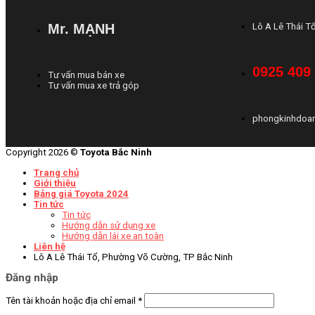
Mr. MẠNH
Lô A Lê Thái T
0925 409
Tư vấn mua bán xe
Tư vấn mua xe trả góp
phongkinhdoa
Copyright 2026 ©
Toyota Bắc Ninh
Trang chủ
Giới thiệu
Bảng giá Toyota 2024
Tin tức
Tin tức
Hướng dẫn sử dụng xe
Hướng dẫn lái xe an toàn
Liên hệ
Lô A Lê Thái Tổ, Phường Võ Cường, TP Bắc Ninh
Đăng nhập
Tên tài khoản hoặc địa chỉ email
*