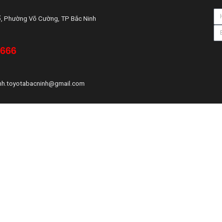
ổ, Phường Võ Cường, TP Bắc Ninh
 666
nh.toyotabacninh@gmail.com