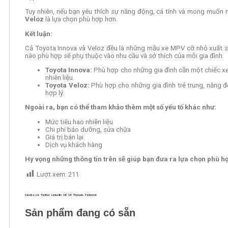
Tuy nhiên, nếu bạn yêu thích sự năng động, cá tính và mong muốn m
Veloz
là lựa chọn phù hợp hơn.
Kết luận:
Cả Toyota Innova và Veloz đều là những mẫu xe MPV cỡ nhỏ xuất sắc
nào phù hợp sẽ phụ thuộc vào nhu cầu và sở thích của mỗi gia đình.
Toyota Innova:
Phù hợp cho những gia đình cần một chiếc xe 
nhiên liệu.
Toyota Veloz:
Phù hợp cho những gia đình trẻ trung, năng độn
hợp lý.
Ngoài ra, bạn có thể tham khảo thêm một số yếu tố khác như:
Mức tiêu hao nhiên liệu
Chi phí bảo dưỡng, sửa chữa
Giá trị bán lại
Dịch vụ khách hàng
Hy vọng những thông tin trên sẽ giúp bạn đưa ra lựa chọn phù h
Lượt xem:
211
Facebook
Twitter
LinkedIn
OK
VK
Threads
Pinterest
Sản phẩm đang có sẵn