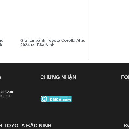
nd
Giá lăn bánh Toyota Corolla Altis
nh
2024 tại Bắc Ninh
G
CHỨNG NHẬN
FO
 an toàn
ng xe
H TOYOTA BẮC NINH
Đ