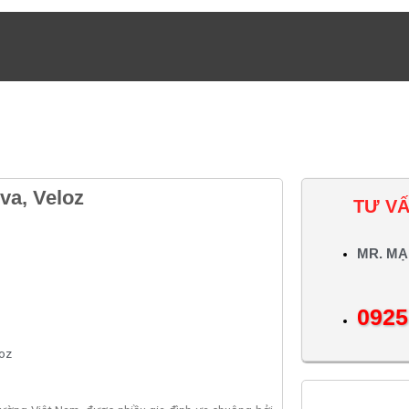
va, Veloz
TƯ VẤ
MR. MẠ
0925
loz