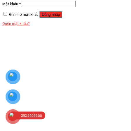
Mật khẩu
*
Ghi nhớ mật khẩu
Đăng nhập
Quên mật khẩu?
0925409666