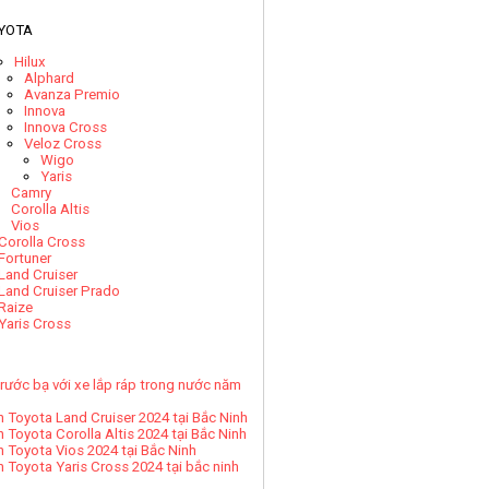
YOTA
Hilux
Alphard
Avanza Premio
Innova
Innova Cross
Veloz Cross
Wigo
Yaris
Camry
Corolla Altis
Vios
Corolla Cross
Fortuner
Land Cruiser
Land Cruiser Prado
Raize
Yaris Cross
rước bạ với xe lắp ráp trong nước năm
h Toyota Land Cruiser 2024 tại Bắc Ninh
h Toyota Corolla Altis 2024 tại Bắc Ninh
h Toyota Vios 2024 tại Bắc Ninh
h Toyota Yaris Cross 2024 tại bắc ninh