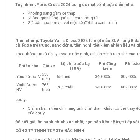
Tuy nhiên, Yaris Cross 2024 cũng có một số nhược điểm như:
Khoảng sáng gầm xe thấp
Không gian hàng ghế sau chưa rộng rãi
Giá bán cao hơn so với một số đối thủ cạnh tranh
Nhìn chung, Toyota Yaris Cross 2024 là một mẫu SUV hạng B đá
chiếc xe trẻ trung, năng động, tiện nghi, tiết kiệm nhiên liệu và 
Theo thông tin từ đại lý Toyota Bắc Ninh, giá lăn bánh tạm tính của T
Lệ phí trước bạ
Phí đăng
Phí bảo
Phiên bản
Giá xe
(10%)
kiểm
650
Yaris Cross V
65 triệu
340.000đ
807.000đ
triệu
Yaris Cross
765
76,5 triệu
340.000đ
807.000đ
HV
triệu
Lưu ý:
Giá lăn bánh trên chỉ mang tính chất tham khảo, có thể thay đ
của đại lý.
Để biết giá lăn bánh chính xác nhất, bạn nên liên hệ trực tiếp với
CÔNG TY TNHH TOYOTA BẮC NINH
Địa chỉ: Lô A Lê Thái Tổ, Phường Võ Cường, TP Bắc Ninh