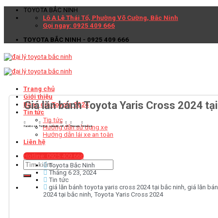
TOYOTA BẮC NINH
Lô A Lê Thái Tổ, Phường Võ Cường, Bắc Ninh
Gọi ngay: 0925 409 666
TOYOTA BẮC NINH - 0925 409 666
Trang chủ
Giới thiệu
Giá lăn bánh Toyota Yaris Cross 2024 tại
Bảng giá Toyota 2024
Tin tức
Tin tức
Hướng dẫn sử dụng xe
Facebook
Twitter
LinkedIn
OK
VK
Threads
Pinterest
Hướng dẫn lái xe an toàn
Liên hệ
Hotline: 0925 409 666
Toyota Bắc Ninh
Tháng 6 23, 2024
Tin tức
giá lăn bánh toyota yaris cross 2024 tại bắc ninh
,
giá lăn bán
2024 tại bắc ninh
,
Toyota Yaris Cross 2024