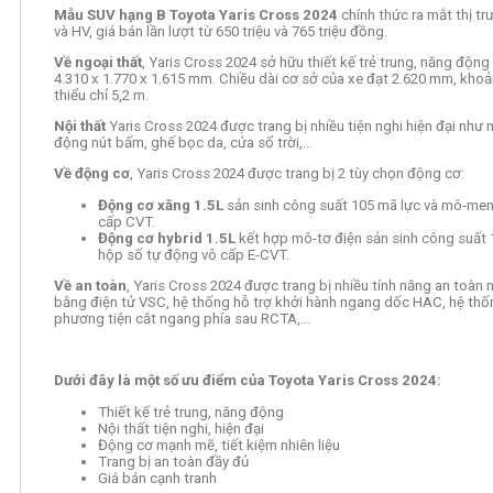
Mẫu SUV hạng B Toyota Yaris Cross 2024
chính thức ra mắt thị t
và HV, giá bán lần lượt từ 650 triệu và 765 triệu đồng.
Về ngoại thất
, Yaris Cross 2024 sở hữu thiết kế trẻ trung, năng động 
4.310 x 1.770 x 1.615 mm. Chiều dài cơ sở của xe đạt 2.620 mm, kh
thiểu chỉ 5,2 m.
Nội thất
Yaris Cross 2024 được trang bị nhiều tiện nghi hiện đại như 
động nút bấm, ghế bọc da, cửa sổ trời,…
Về động cơ
, Yaris Cross 2024 được trang bị 2 tùy chọn động cơ:
Động cơ xăng 1.5L
sản sinh công suất 105 mã lực và mô-men
cấp CVT.
Động cơ hybrid 1.5L
kết hợp mô-tơ điện sản sinh công suất
hộp số tự động vô cấp E-CVT.
Về an toàn
, Yaris Cross 2024 được trang bị nhiều tính năng an toàn
bằng điện tử VSC,
hệ thống hỗ trợ khởi hành ngang dốc HAC, hệ th
phương tiện cắt ngang phía sau RCTA,…
Dưới đây là một số ưu điểm của Toyota Yaris Cross 2024:
Thiết kế trẻ trung, năng động
Nội thất tiện nghi, hiện đại
Động cơ mạnh mẽ, tiết kiệm nhiên liệu
Trang bị an toàn đầy đủ
Giá bán cạnh tranh