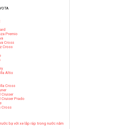
YOTA
x
ard
nza Premio
va
va Cross
z Cross
o
s
ry
lla Altis
lla Cross
uner
 Cruiser
 Cruiser Prado
e
s Cross
rước bạ với xe lắp ráp trong nước năm