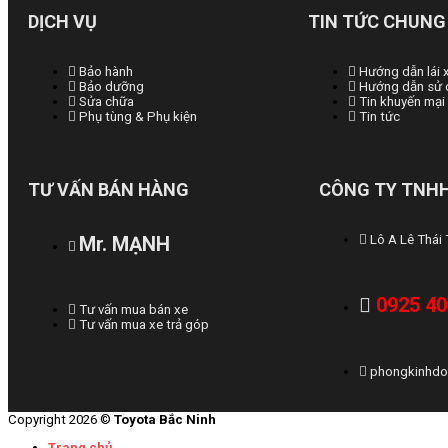
DỊCH VỤ
TIN TỨC CHUNG
Bảo hành
Hướng dẫn lái 
Bảo dưỡng
Hướng dẫn sử 
Sửa chữa
Tin khuyến mại
Phụ tùng & Phụ kiện
Tin tức
TƯ VẤN BÁN HÀNG
CÔNG TY TNHH
Mr. MẠNH
Lô A Lê Thái
0925 40
Tư vấn mua bán xe
Tư vấn mua xe trả góp
phongkinhdo
Copyright 2026 ©
Toyota Bắc Ninh
Trang chủ