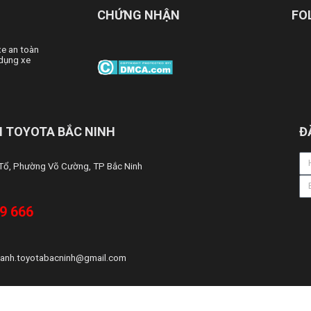
CHỨNG NHẬN
FO
xe an toàn
dụng xe
 TOYOTA BẮC NINH
Đ
 Tổ, Phường Võ Cường, TP Bắc Ninh
9 666
anh.toyotabacninh@gmail.com