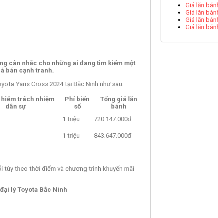
Giá lăn bán
Giá lăn bán
Giá lăn bán
Giá lăn bán
ng cân nhắc cho những ai đang tìm kiếm một
giá bán cạnh tranh.
oyota Yaris Cross 2024 tại Bắc Ninh như sau:
 hiểm trách nhiệm
Phí biển
Tổng giá lăn
dân sự
số
bánh
1 triệu
720.147.000đ
1 triệu
843.647.000đ
ổi tùy theo thời điểm và chương trình khuyến mãi
 đại lý Toyota Bắc Ninh