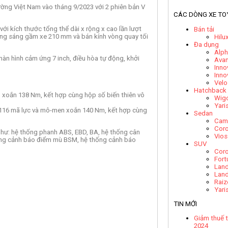
rường Việt Nam vào tháng 9/2023 với 2 phiên bản V
CÁC DÒNG XE TO
với kích thước tổng thể dài x rộng x cao lần lượt
Bán tải
oảng sáng gầm xe 210 mm và bán kính vòng quay tối
Hilu
Đa dụng
Alph
màn hình cảm ứng 7 inch, điều hòa tự động, khởi
Ava
Inno
Inno
Velo
Hatchback
 xoắn 138 Nm, kết hợp cùng hộp số biến thiên vô
Wig
Yari
 116 mã lực và mô-men xoắn 140 Nm, kết hợp cùng
Sedan
Cam
Coro
 như: hệ thống phanh ABS, EBD, BA, hệ thống cân
Vios
ống cảnh báo điểm mù BSM, hệ thống cảnh báo
SUV
Coro
Fort
Land
Land
Raiz
Yari
TIN MỚI
Giảm thuế t
2024