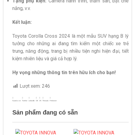
Tặng phụ kiện:
Camera hành trình, thảm sàn, bạt che
nắng, v.v.
Kết luận:
Toyota Corolla Cross 2024 là một mẫu SUV hạng B lý
tưởng cho những ai đang tìm kiếm một chiếc xe trẻ
trung, năng động, trang bị nhiều tiện nghi hiện đại, tiết
kiệm nhiên liệu và giá cả hợp lý.
Hy vọng những thông tin trên hữu ích cho bạn!
Lượt xem:
246
Facebook
Twitter
LinkedIn
OK
VK
Threads
Pinterest
Sản phẩm đang có sẵn