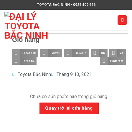
TOYOTA BẮC NINH - 0925 409 666
Giỏ hàng
Facebook
Twitter
LinkedIn
OK
VK
Threads
Pinterest
Toyota Bắc Ninh
Tháng 9 13, 2021
Chưa có sản phẩm nào trong giỏ hàng.
Quay trở lại cửa hàng