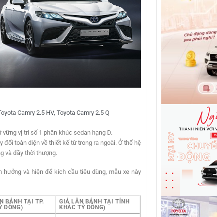
Toyota Camry 2.5 HV
,
Toyota Camry 2.5 Q
vững vị trí số 1 phân khúc sedan hạng D.
đổi toàn diện về thiết kế từ trong ra ngoài. Ở thế hệ
ng và đầy thời thượng.
h hưởng và hiện để kích cầu tiêu dùng, mẫu xe này
N BÁNH TẠI TP.
GIÁ LĂN BÁNH TẠI TỈNH
Ỷ ĐỒNG)
KHÁC TỶ ĐỒNG)