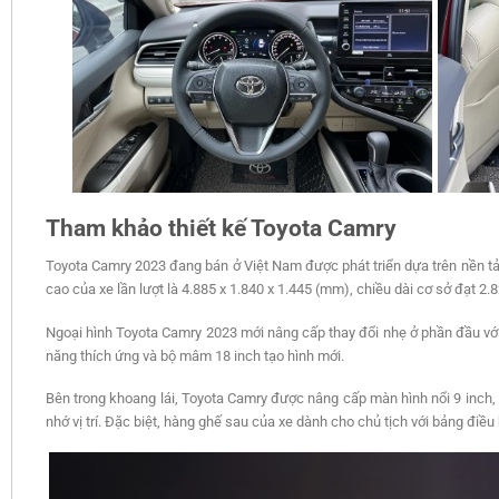
Tham khảo thiết kế Toyota Camry
Toyota Camry 2023 đang bán ở Việt Nam được phát triển dựa trên nền t
cao của xe lần lượt là 4.885 x 1.840 x 1.445 (mm), chiều dài cơ sở đạt 2
Ngoại hình Toyota Camry 2023 mới nâng cấp thay đổi nhẹ ở phần đầu với
năng thích ứng và bộ mâm 18 inch tạo hình mới.
Bên trong khoang lái, Toyota Camry được nâng cấp màn hình nổi 9 inch, x
nhớ vị trí. Đặc biệt, hàng ghế sau của xe dành cho chủ tịch với bảng điều