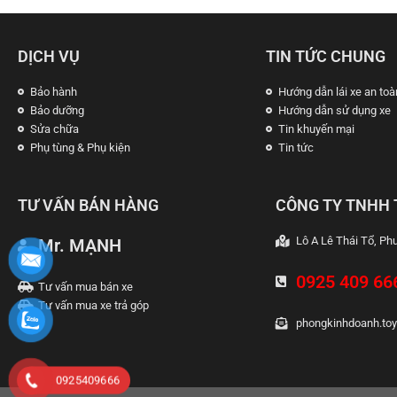
DỊCH VỤ
TIN TỨC CHUNG
Bảo hành
Hướng dẫn lái xe an toà
Bảo dưỡng
Hướng dẫn sử dụng xe
Sửa chữa
Tin khuyến mại
Phụ tùng & Phụ kiện
Tin tức
TƯ VẤN BÁN HÀNG
CÔNG TY TNHH 
Lô A Lê Thái Tổ, P
Mr. MẠNH
0925 409 66
Tư vấn mua bán xe
Tư vấn mua xe trả góp
phongkinhdoanh.to
0925409666