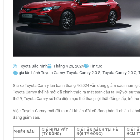
Toyota Bắc Ninh
Tháng 4 23, 2024
Tin tức
giá lăn bánh Toyota Camry
,
Toyota Camry 2.0 G
,
Toyota Camry 2.0 Q
,
Giá xe Toyota Camry lăn bánh tháng 4/2024 vẫn đang giảm sâu nhằm giữ 
Toyota Camry thế hệ mới đã chính thức ra mắt toàn cầu tại Mỹ với sự thay 
thứ 9, Toyota Camry sở hữu diện mạo thể thao, nội thất đẳng cấp, trẻ tru
Việc Toyota Camry mới đã ra mắt khiến đời cũ đang bán ít nhiều bị ản
đang giảm sâu.
GIÁ NIÊM YẾT
GIÁ LĂN BÁNH TẠI HÀ
GIÁ LĂ
PHIÊN BẢN
(TỶ ĐỒNG)
NỘI TỶ ĐỒNG)
HCM T