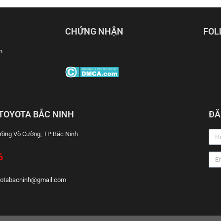
CHỨNG NHẬN
FOL
n
TOYOTA BẮC NINH
ĐĂ
hường Võ Cường, TP Bắc Ninh
6
yotabacninh@gmail.com