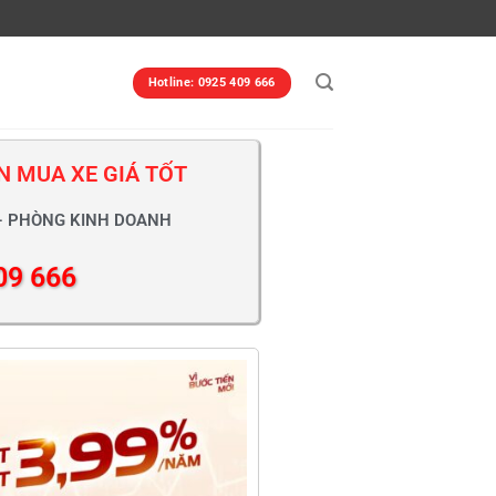
Hotline: 0925 409 666
N MUA XE GIÁ TỐT
- PHÒNG KINH DOANH
09 666