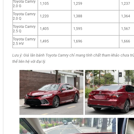
Toyota Camry
1,105
1,259
1,237
2.0 G
Toyota Camry
1,220
1,388
1,364
2.0 Q
Toyota Camry
1,405
1,595
1,567
2.5 Q
Toyota Camry
1,495
1,696
1,666
2.5 HV
Lưu ý: Giá lăn bánh Toyota Camry chỉ mang tính chất tham khảo chưa tr
thể liên hệ với đại lý.