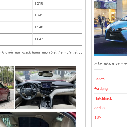
1,218
1,345
1,548
1,647
ừ khuyến mại, khách hàng muốn biết thêm chi tiết có
CÁC DÒNG XE T
Bán tải
Đa dụng
Hatchback
Sedan
SUV