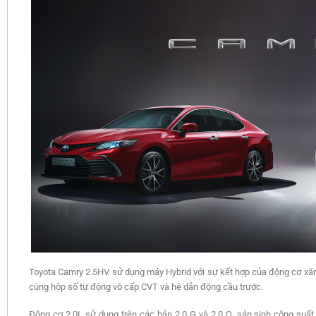
Toyota Camry 2.5HV sử dụng máy Hybrid với sự kết hợp của động cơ xăn
cùng hộp số tự động vô cấp CVT và hệ dẫn động cầu trước.
Động cơ 2.0L sử dụng trên các bản 2.0 G và 2.0 Q, sản sinh công su