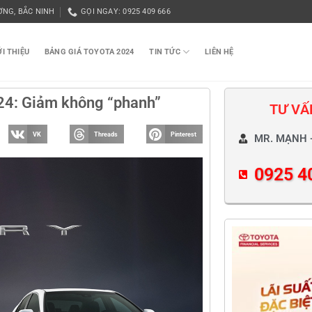
ỜNG, BẮC NINH
GỌI NGAY: 0925 409 666
ỚI THIỆU
BẢNG GIÁ TOYOTA 2024
TIN TỨC
LIÊN HỆ
024: Giảm không “phanh”
TƯ VẤ
VK
Threads
Pinterest
MR. MẠNH 
0925 4