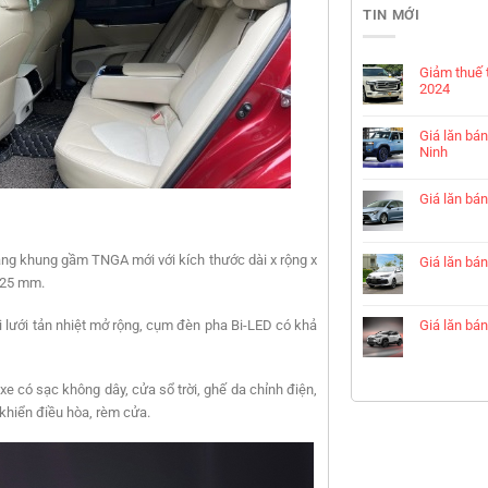
TIN MỚI
Giảm thuế 
2024
Giá lăn bá
Ninh
Giá lăn bán
ảng khung gầm TNGA mới với kích thước dài x rộng x
Giá lăn bá
.825 mm.
 lưới tản nhiệt mở rộng, cụm đèn pha Bi-LED có khả
Giá lăn bán
e có sạc không dây, cửa sổ trời, ghế da chỉnh điện,
 khiển điều hòa, rèm cửa.