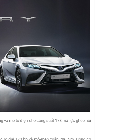
g và mô tơ điện cho công suất 178 mã lực ghép nối
ất cực đại 170 hp và mô-men xoắn 206 Nm. Động cơ