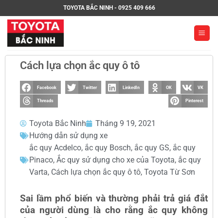
TOYOTA BẮC NINH - 0925 409 666
Cách lựa chọn ắc quy ô tô
Facebook
Twitter
LinkedIn
OK
VK
Threads
Pinterest
Toyota Bắc Ninh
Tháng 9 19, 2021
Hướng dẫn sử dụng xe
ắc quy Acdelco
,
ắc quy Bosch
,
ắc quy GS
,
ắc quy
Pinaco
,
Ắc quy sử dụng cho xe của Toyota
,
ắc quy
Varta
,
Cách lựa chọn ắc quy ô tô
,
Toyota Từ Sơn
Sai lầm phổ biến và thường phải trả giá đắt
của người dùng là cho rằng ắc quy không