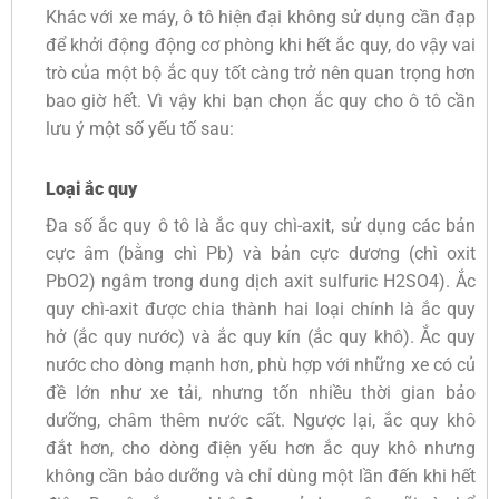
Khác với xe máy, ô tô hiện đại không sử dụng cần đạp
để khởi động động cơ phòng khi hết ắc quy, do vậy vai
trò của một bộ ắc quy tốt càng trở nên quan trọng hơn
bao giờ hết. Vì vậy khi bạn chọn ắc quy cho ô tô cần
lưu ý một số yếu tố sau:
Loại ắc quy
Đa số ắc quy ô tô là ắc quy chì-axit, sử dụng các bản
cực âm (bằng chì Pb) và bản cực dương (chì oxit
PbO2) ngâm trong dung dịch axit sulfuric H2SO4). Ắc
quy chì-axit được chia thành hai loại chính là ắc quy
hở (ắc quy nước) và ắc quy kín (ắc quy khô). Ắc quy
nước cho dòng mạnh hơn, phù hợp với những xe có củ
đề lớn như xe tải, nhưng tốn nhiều thời gian bảo
dưỡng, châm thêm nước cất. Ngược lại, ắc quy khô
đắt hơn, cho dòng điện yếu hơn ắc quy khô nhưng
không cần bảo dưỡng và chỉ dùng một lần đến khi hết