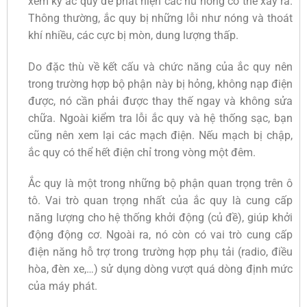
xem kỹ ắc quy để phát hiện các hư hỏng có thể xảy ra.
Thông thường, ắc quy bị những lỗi như nóng và thoát
khí nhiều, các cực bị mòn, dung lượng thấp.
Do đặc thù về kết cấu và chức năng của ắc quy nên
trong trường hợp bộ phận này bị hỏng, không nạp điện
được, nó cần phải được thay thế ngay và không sửa
chữa. Ngoài kiểm tra lỗi ắc quy và hệ thống sạc, bạn
cũng nên xem lại các mạch điện. Nếu mạch bị chập,
ắc quy có thể hết điện chỉ trong vòng một đêm.
Ắc quy là một trong những bộ phận quan trọng trên ô
tô. Vai trò quan trọng nhất của ắc quy là cung cấp
năng lượng cho hệ thống khởi động (củ đề), giúp khởi
động động cơ. Ngoài ra, nó còn có vai trò cung cấp
điện năng hỗ trợ trong trường hợp phụ tải (radio, điều
hòa, đèn xe,…) sử dụng dòng vượt quá dòng định mức
của máy phát.