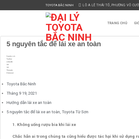
Skip
LÔ A LÊ THÁI TỔ, PHƯỜNG VÕ CƯ
TOYOTA BẮC NINH
to
content
TRANG CHỦ
GI
5 nguyên tắc để lái xe an toàn
Facebook
Twitter
LinkedIn
OK
VK
Threads
Pinterest
Toyota Bắc Ninh
Tháng 9 19, 2021
Hướng dẫn lái xe an toàn
5 nguyên tắc để lái xe an toàn
,
Toyota Từ Sơn
1. Không uống rượu bia khi lái xe
Chắc hẳn ai trong chúng ta cũng hiểu được tác hại khi sử dụng r