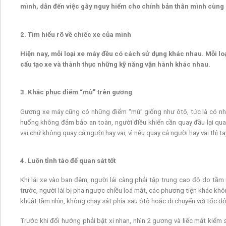
mình, dẫn đến việc gây nguy hiểm cho chính bản thân mình cùng
2. Tìm hiểu rõ về chiếc xe của mình
Hiện nay, mỗi loại xe máy đều có cách sử dụng khác nhau. Mỗi loại
cấu tạo xe và thành thục những kỹ năng vận hành khác nhau.
3. Khắc phục điểm “mù” trên gương
Gương xe máy cũng có những điểm “mù” giống như ôtô, tức là có nhữn
huống không đảm bảo an toàn, người điều khiển cần quay đầu lại quan
vai chứ không quay cả người hay vai, vì nếu quay cả người hay vai thì 
4. Luôn tỉnh táo để quan sát tốt
Khi lái xe vào ban đêm, người lái càng phải tập trung cao độ do tầm 
trước, người lái bị pha ngược chiều loá mắt, các phương tiện khác khô
khuất tầm nhìn, không chạy sát phía sau ôtô hoặc di chuyển với tốc 
Trước khi đổi hướng phải bật xi nhan, nhìn 2 gương và liếc mắt kiểm