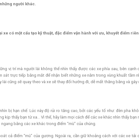
 những người khác.
 xe có một cấu tạo kỹ thuật, đặc điểm vận hành với ưu, khuyết điểm riêng
g vị trí mà người lái không thể nhìn thấy được các xe phía sau, bên cạnh q
 sát trực tiếp bằng mắt để nhận biết những xe nằm trong vùng khuất tầm nhì
tay lái cũng sẽ quay theo và xe sẽ thay đổi hướng đi, dễ mất thăng bằng và gây
nhìn bị hạn chế. Lúc này độ rủi ro tăng cao, bởi các yếu tố như: đèn pha kh
ng kịp thấy bạn từ xa… Vì thế, hãy làm mọi cách để các xe khác nhìn thấy bạn
độ ngang bằng các xe khác trong điểm “mù” của chúng.
 soát cả điểm “mù” của gương. Ngoài ra, cần giữ khoảng cách với các xe tải