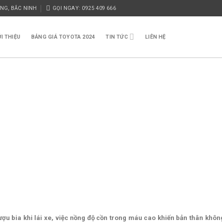
ỜNG, BẮC NINH
GỌI NGAY: 0925 409 666
ỚI THIỆU
BẢNG GIÁ TOYOTA 2024
TIN TỨC
LIÊN HỆ
ượu bia khi lái xe, việc nồng độ cồn trong máu cao khiến bản thân khô