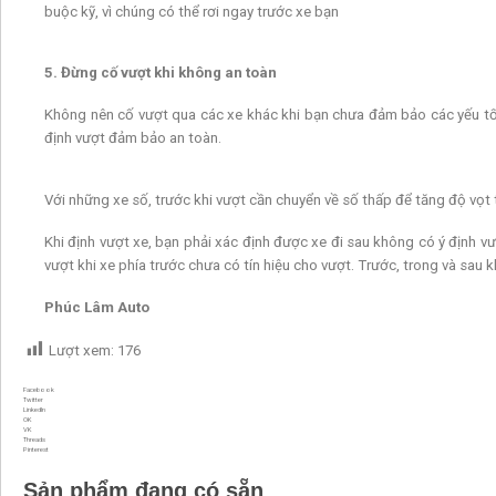
buộc kỹ, vì chúng có thể rơi ngay trước xe bạn
5. Đừng cố vượt khi không an toàn
Không nên cố vượt qua các xe khác khi bạn chưa đảm bảo các yếu tố a
định vượt đảm bảo an toàn.
Với những xe số, trước khi vượt cần chuyển về số thấp để tăng độ vọt t
Khi định vượt xe, bạn phải xác định được xe đi sau không có ý định 
vượt khi xe phía trước chưa có tín hiệu cho vượt. Trước, trong và sau kh
Phúc Lâm Auto
Lượt xem:
176
Facebook
Twitter
LinkedIn
OK
VK
Threads
Pinterest
Sản phẩm đang có sẵn