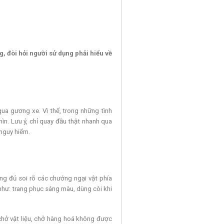
, đòi hỏi người sử dụng phải hiểu về
ua gương xe. Vì thế, trong những tình
n. Lưu ý, chỉ quay đầu thật nhanh qua
 nguy hiểm.
ông đủ soi rõ các chướng ngại vật phía
 như: trang phục sáng màu, dùng còi khi
 chở vật liệu, chở hàng hoá không được