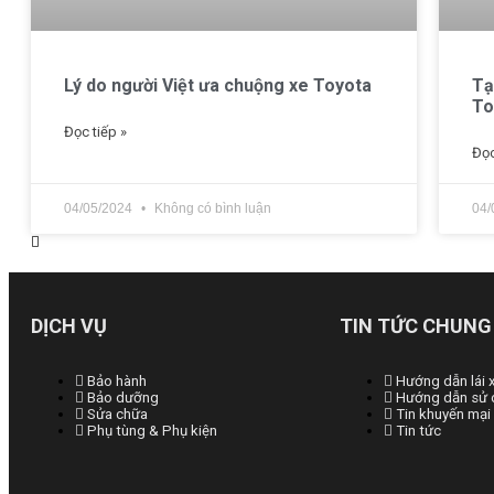
Lý do người Việt ưa chuộng xe Toyota
Tạ
To
Đọc tiếp »
Đọc
04/05/2024
Không có bình luận
04/
DỊCH VỤ
TIN TỨC CHUNG
Bảo hành
Hướng dẫn lái 
Bảo dưỡng
Hướng dẫn sử 
Sửa chữa
Tin khuyến mại
Phụ tùng & Phụ kiện
Tin tức