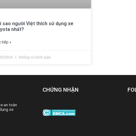
i sao người Việt thích sử dụng xe
yota nhất?
 tiếp »
05/2024
Không có bình luận
CHỨNG NHẬN
FO
xe an toàn
dụng xe