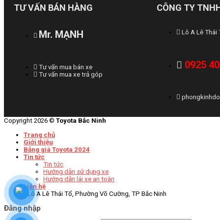
TƯ VẤN BÁN HÀNG
CÔNG TY TNHH
Mr. MẠNH
Lô A Lê Thái
0925 40
Tư vấn mua bán xe
Tư vấn mua xe trả góp
phongkinhdo
Copyright 2026 ©
Toyota Bắc Ninh
Trang chủ
Giới thiệu
Bảng giá Toyota 2024
Tin tức
Tin tức
Hướng dẫn sử dụng xe
Hướng dẫn lái xe an toàn
Liên hệ
Lô A Lê Thái Tổ, Phường Võ Cường, TP Bắc Ninh
Đăng nhập