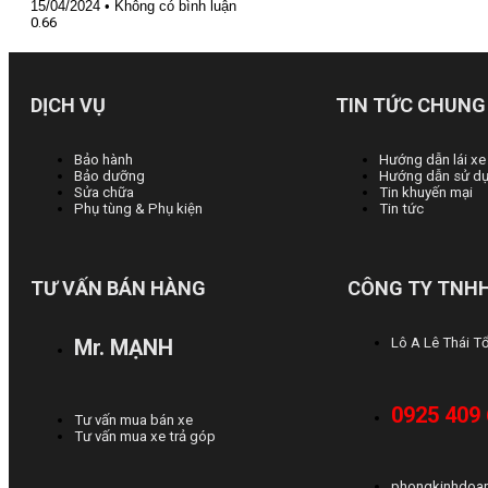
15/04/2024
Không có bình luận
DỊCH VỤ
TIN TỨC CHUNG
Bảo hành
Hướng dẫn lái xe
Bảo dưỡng
Hướng dẫn sử dụ
Sửa chữa
Tin khuyến mại
Phụ tùng & Phụ kiện
Tin tức
TƯ VẤN BÁN HÀNG
CÔNG TY TNHH
Mr. MẠNH
Lô A Lê Thái T
0925 409
Tư vấn mua bán xe
Tư vấn mua xe trả góp
phongkinhdoa