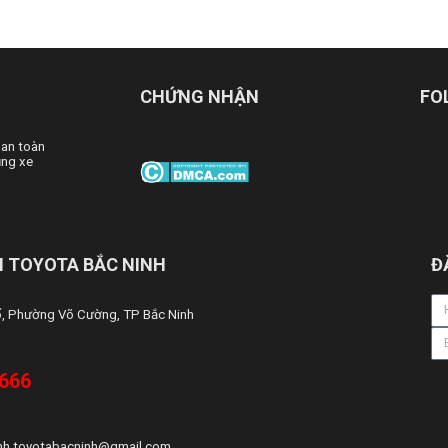
CHỨNG NHẬN
FO
 an toàn
ng xe
 TOYOTA BẮC NINH
Đ
ổ, Phường Võ Cường, TP Bắc Ninh
 666
nh.toyotabacninh@gmail.com