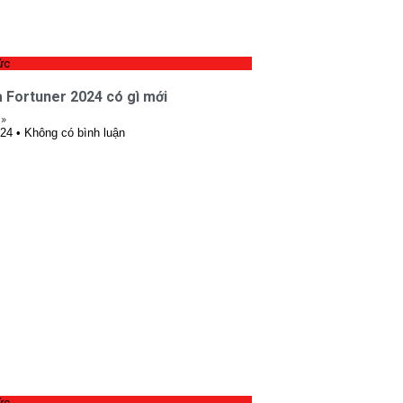
ức
 Fortuner 2024 có gì mới
 »
024
Không có bình luận
ức