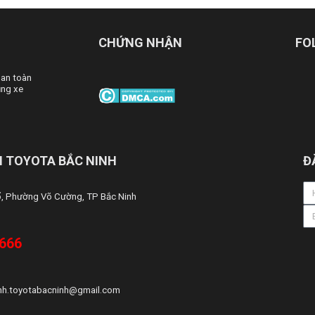
CHỨNG NHẬN
FO
 an toàn
ng xe
 TOYOTA BẮC NINH
Đ
ổ, Phường Võ Cường, TP Bắc Ninh
 666
nh.toyotabacninh@gmail.com