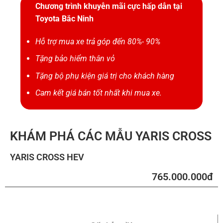
Chương trình khuyễn mãi cực hấp dẫn tại
Toyota Bắc Ninh
Hỗ trợ mua xe trả góp đến 80%- 90%
Tặng bảo hiểm thân vỏ
Tặng bộ phụ kiện giá trị cho khách hàng
Cam kết giá bán tốt nhất khi mua xe.
KHÁM PHÁ CÁC MẪU YARIS CROSS
YARIS CROSS HEV
765.000.000đ