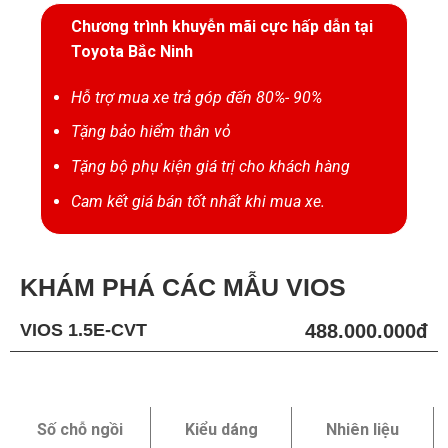
Chương trình khuyễn mãi cực hấp dẫn tại
Toyota Bắc Ninh
Hỗ trợ mua xe trả góp đến 80%- 90%
Tặng bảo hiểm thân vỏ
Tặng bộ phụ kiện giá trị cho khách hàng
Cam kết giá bán tốt nhất khi mua xe.
KHÁM PHÁ CÁC MẪU VIOS
VIOS 1.5E-CVT
488.000.000đ
Số chỗ ngồi
Kiểu dáng
Nhiên liệu