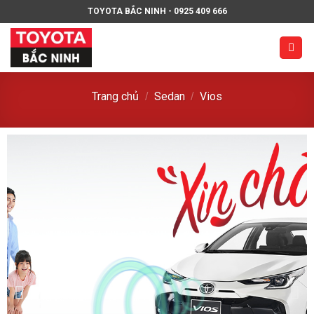
TOYOTA BẮC NINH - 0925 409 666
Trang chủ
Sedan
Vios
/
/